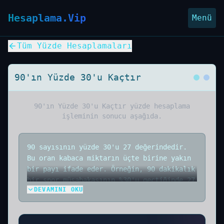
Hesaplama.Vip
Menü
Tüm Yüzde Hesaplamaları
90'ın Yüzde 30'u Kaçtır
90'ın Yüzde 30'u Kaçtır
yüzde hesaplama
işleminin sonucu aşağıda.
90 sayısının yüzde 30'u 27 değerindedir.
Bu oran kabaca miktarın üçte birine yakın
bir payı ifade eder. Örneğin, 90 dakikalık
bir spor müsabakasının %30'u geçtiğinde 27
DEVAMINI OKU
dakika geride kalmış demektir. İşlem: 90 *
0,3 = 27. Zaman yönetimi ve planlamalarda
%30'luk ilk aşama, sürecin ısınma