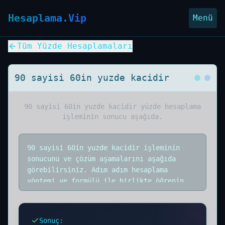
Hesaplama.Vip
Menü
Tüm Yüzde Hesaplamaları
90 sayisi 60in yuzde kacidir
90 sayisi 60in yuzde kacidir
yüzde hesaplama
işleminin sonucu aşağıda.
90 sayisi 60in yuzde kacidir işleminin
sonucunu ve çözüm aşamalarını aşağıda
görebilirsiniz. Adım adım hesaplama
yöntemi ve formülü ile birlikte öğrenin.
Sonuç
: