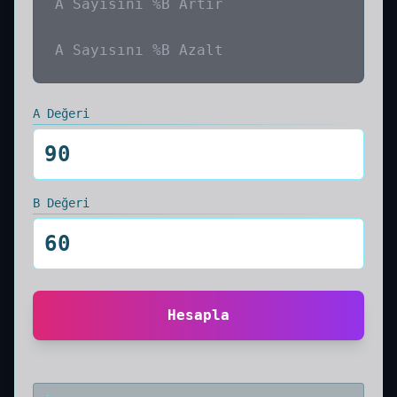
A Sayısını %B Artır
A Sayısını %B Azalt
A Değeri
B Değeri
Hesapla