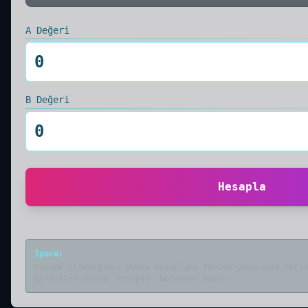
A Değeri
B Değeri
Hesapla
İpucu
:
Yapmak istediğiniz yüzde hesaplama türünü yukarıdan seçi
girdikten sonra 'Hesapla' butonuna basın.