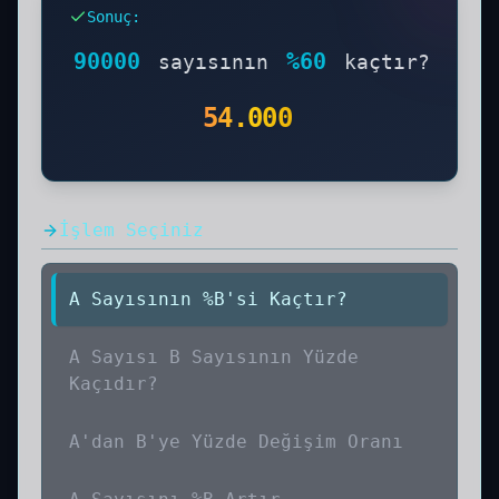
mülkiyet dağılımlarında yüzde 60 seviyesi
Sonuç
:
'yönetici payı' olarak da adlandırılan
kontrol gücünü simgelemektedir.
90 Binin
90000
%
60
sayısının
kaçtır?
Yüzde 60'ı Kaçtır işleminin sonucunu ve
çözüm aşamalarını aşağıda görebilirsiniz.
54.000
Adım adım hesaplama yöntemi ve formülü ile
birlikte öğrenin.
İşlem Seçiniz
A Sayısının %B'si Kaçtır?
A Sayısı B Sayısının Yüzde
Kaçıdır?
A'dan B'ye Yüzde Değişim Oranı