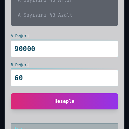
A Sayısını %B Artır
A Sayısını %B Azalt
A Değeri
B Değeri
Hesapla