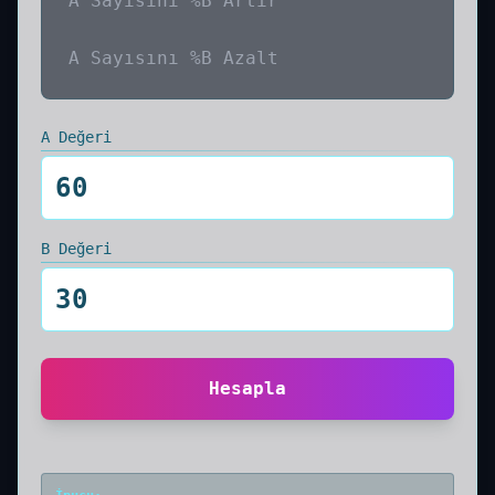
A Sayısını %B Artır
A Sayısını %B Azalt
A Değeri
B Değeri
Hesapla