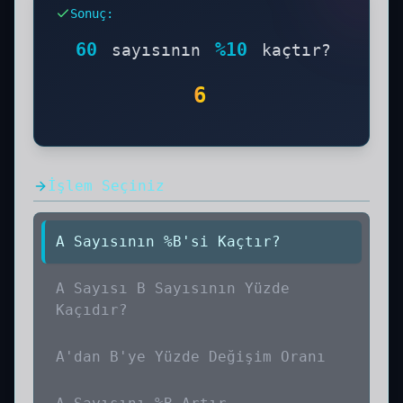
beşte bir oranının yarısı olan bu yüzde
Sonuç
:
pratik çözümler sunar.
60'ın Yüzde 10'u
Kaçtır işleminin sonucunu ve çözüm
60
%
10
sayısının
kaçtır?
aşamalarını aşağıda görebilirsiniz. Adım
adım hesaplama yöntemi ve formülü ile
6
birlikte öğrenin.
İşlem Seçiniz
A Sayısının %B'si Kaçtır?
A Sayısı B Sayısının Yüzde
Kaçıdır?
A'dan B'ye Yüzde Değişim Oranı