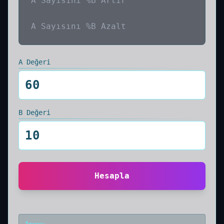
A Sayısını %B Artır
A Sayısını %B Azalt
A Değeri
B Değeri
Hesapla