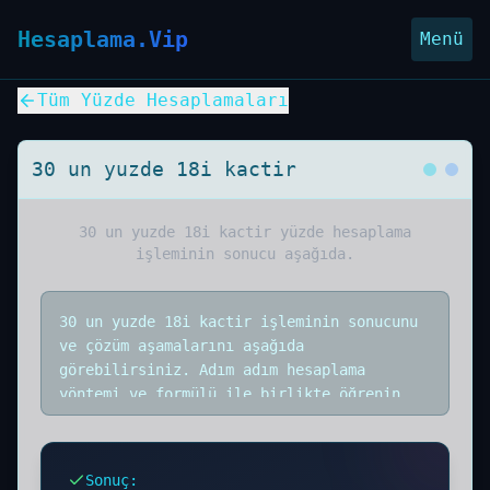
Hesaplama.Vip
Menü
Tüm Yüzde Hesaplamaları
30 un yuzde 18i kactir
30 un yuzde 18i kactir
yüzde hesaplama
işleminin sonucu aşağıda.
30 un yuzde 18i kactir işleminin sonucunu
ve çözüm aşamalarını aşağıda
görebilirsiniz. Adım adım hesaplama
yöntemi ve formülü ile birlikte öğrenin.
Sonuç
: