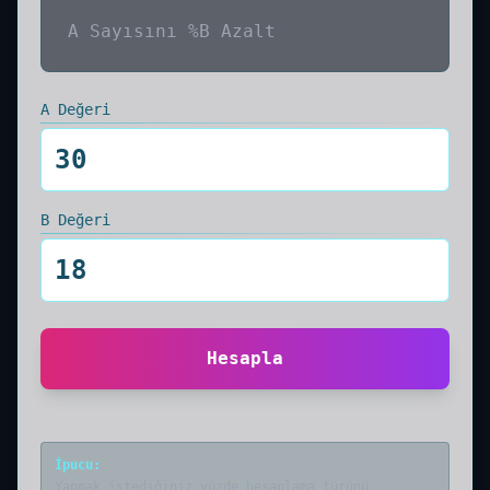
A Sayısını %B Azalt
A Değeri
B Değeri
Hesapla
İpucu
:
Yapmak istediğiniz yüzde hesaplama türünü