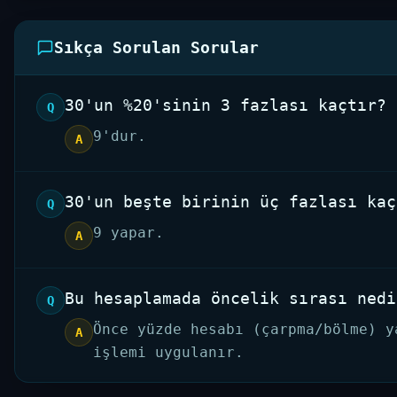
Sıkça Sorulan Sorular
30'un %20'sinin 3 fazlası kaçtır?
Q
9'dur.
A
30'un beşte birinin üç fazlası kaç
Q
9 yapar.
A
Bu hesaplamada öncelik sırası nedi
Q
Önce yüzde hesabı (çarpma/bölme) y
A
işlemi uygulanır.