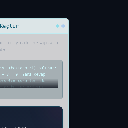
Kaçtır
açtır
yüzde hesaplama
da.
'si (beşte biri) bulunur:
 + 3 = 9. Yani cevap
problem çözümlerinde
eler bu tür ardışık
 Fazlası Kaçtır işleminin
niz. Adım adım hesaplama
tırılırsa