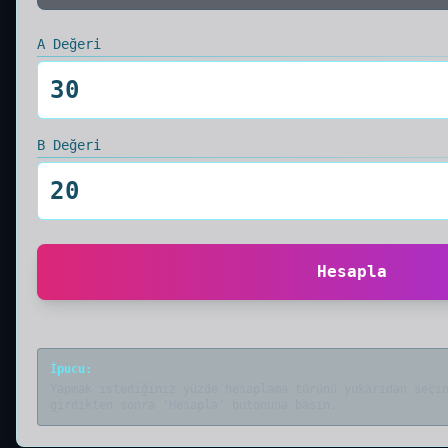
A Değeri
B Değeri
Hesapla
İpucu
:
Yapmak istediğiniz yüzde hesaplama türünü yukarıdan seçi
girdikten sonra 'Hesapla' butonuna basın.