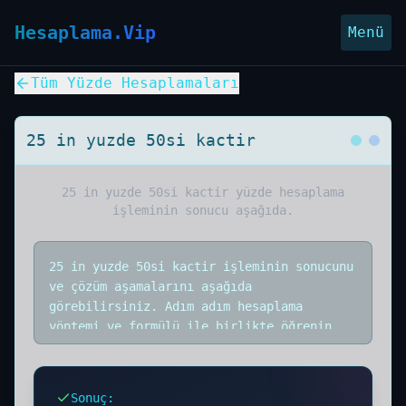
Hesaplama.Vip
Menü
Tüm Yüzde Hesaplamaları
25 in yuzde 50si kactir
25 in yuzde 50si kactir
yüzde hesaplama
işleminin sonucu aşağıda.
25 in yuzde 50si kactir işleminin sonucunu
ve çözüm aşamalarını aşağıda
görebilirsiniz. Adım adım hesaplama
yöntemi ve formülü ile birlikte öğrenin.
Sonuç
: