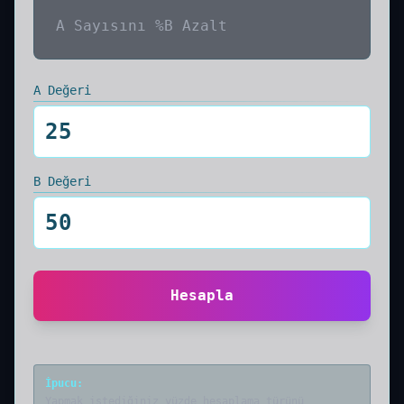
A Sayısını %B Azalt
A Değeri
B Değeri
Hesapla
İpucu
:
Yapmak istediğiniz yüzde hesaplama türünü