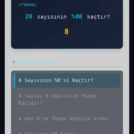
finansal kararları daha hızlı vermenize
Sonuç
:
yardımcı olur.
20 Sayısının Yüzde 40'ı
Kaçtır işleminin sonucunu ve çözüm
20
%
40
sayısının
kaçtır?
aşamalarını aşağıda görebilirsiniz. Adım
adım hesaplama yöntemi ve formülü ile
8
birlikte öğrenin.
İşlem Seçiniz
A Sayısının %B'si Kaçtır?
A Sayısı B Sayısının Yüzde
Kaçıdır?
A'dan B'ye Yüzde Değişim Oranı