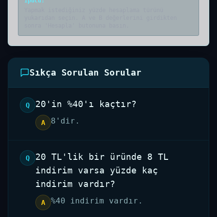
İpucu
:
Yapmak istediğiniz yüzde hesaplama türünü
yukarıdan seçin. A ve B değerlerini girdikten
sonra 'Hesapla' butonuna basın.
Sıkça Sorulan Sorular
20'in %40'ı kaçtır?
Q
8'dir.
A
20 TL'lik bir üründe 8 TL
Q
indirim varsa yüzde kaç
indirim vardır?
%40 indirim vardır.
A