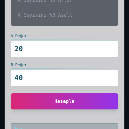
A Sayısını %B Artır
A Sayısını %B Azalt
A Değeri
B Değeri
Hesapla