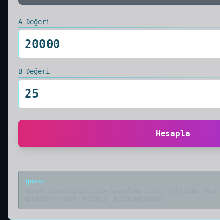
A Değeri
B Değeri
Hesapla
İpucu
:
Yapmak istediğiniz yüzde hesaplama türünü yukarıdan seçi
girdikten sonra 'Hesapla' butonuna basın.