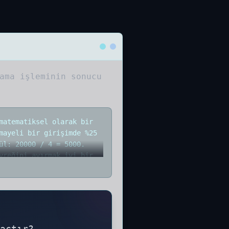
ama işleminin sonucu
matematiksel olarak bir
mayeli bir girişimde %25
ül: 20000 / 4 = 5000.
yreğini ayırmak iyi bir
 işleminin sonucunu ve
ım hesaplama yöntemi ve
açtır?