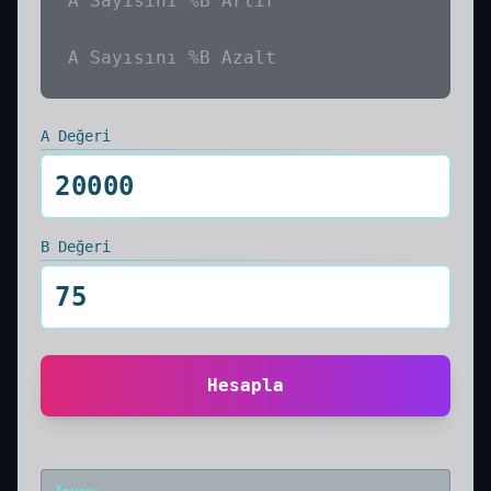
A Sayısını %B Artır
A Sayısını %B Azalt
A Değeri
B Değeri
Hesapla