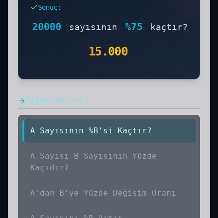
bir yüzde eşiğidir.
20 Bin Liranın Yüzde
Sonuç
:
75'i Kaçtır işleminin sonucunu ve çözüm
aşamalarını aşağıda görebilirsiniz. Adım
20000
%
75
sayısının
kaçtır?
adım hesaplama yöntemi ve formülü ile
birlikte öğrenin.
15.000
İşlem Seçiniz
A Sayısının %B'si Kaçtır?
A Sayısı B Sayısının Yüzde
Kaçıdır?
A'dan B'ye Yüzde Değişim Oranı