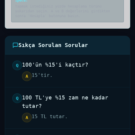
İpucu
:
Yapmak istediğiniz yüzde hesaplama türünü
yukarıdan seçin. A ve B değerlerini girdikten
sonra 'Hesapla' butonuna basın.
Sıkça Sorulan Sorular
100'ün %15'i kaçtır?
Q
15'tir.
A
100 TL'ye %15 zam ne kadar
Q
tutar?
15 TL tutar.
A