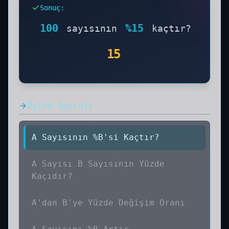
kararlar için çok faydalıdır.
100
Sonuç
:
Sayısının Yüzde 15'i Kaçtır işleminin
sonucunu ve çözüm aşamalarını aşağıda
100
%
15
sayısının
kaçtır?
görebilirsiniz. Adım adım hesaplama
yöntemi ve formülü ile birlikte öğrenin.
15
İşlem Seçiniz
A Sayısının %B'si Kaçtır?
A Sayısı B Sayısının Yüzde
Kaçıdır?
A'dan B'ye Yüzde Değişim Oranı