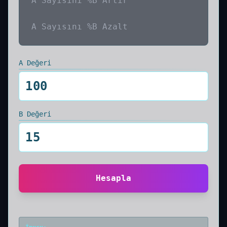
A Sayısını %B Artır
A Sayısını %B Azalt
A Değeri
B Değeri
Hesapla